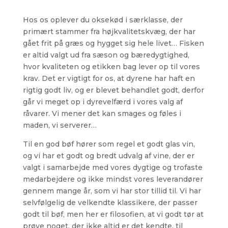
Hos os oplever du oksekød i særklasse, der
primært stammer fra højkvalitetskvæg, der har
gået frit på græs og hygget sig hele livet… Fisken
er altid valgt ud fra sæson og bæredygtighed,
hvor kvaliteten og etikken bag lever op til vores
krav. Det er vigtigt for os, at dyrene har haft en
rigtig godt liv, og er blevet behandlet godt, derfor
går vi meget op i dyrevelfærd i vores valg af
råvarer. Vi mener det kan smages og føles i
maden, vi serverer…
Til en god bøf hører som regel et godt glas vin,
og vi har et godt og bredt udvalg af vine, der er
valgt i samarbejde med vores dygtige og trofaste
medarbejdere og ikke mindst vores leverandører
gennem mange år, som vi har stor tillid til. Vi har
selvfølgelig de velkendte klassikere, der passer
godt til bøf, men her er filosofien, at vi godt tør at
prøve noget, der ikke altid er det kendte, til