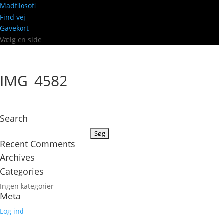
Madfilosofi
Find vej
Gavekort
Vælg en side
IMG_4582
Search
Søg
Recent Comments
efter:
Archives
Categories
Ingen kategorier
Meta
Log ind