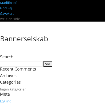
Madfilosofi
Find vej
Gavekort
Vælg en side
Bannerselskab
Search
Søg
Recent Comments
efter:
Archives
Categories
Ingen kategorier
Meta
Log ind