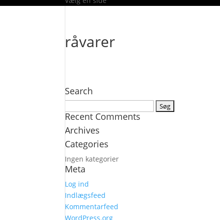
Vælg en side
råvarer
Search
Søg
Recent Comments
efter:
Archives
Categories
Ingen kategorier
Meta
Log ind
Indlægsfeed
Kommentarfeed
WordPress.org